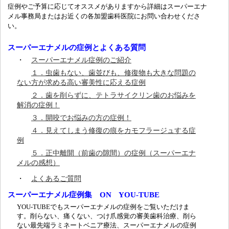
症例やご予算に応じてオススメがありますから詳細はスーパーエナ
メル事務局またはお近くの各加盟歯科医院にお問い合わせくださ
い。
スーパーエナメルの症例とよくある質問
・
スーパーエナメル症例のご紹介
１．虫歯もない、歯並びも、修復物も大きな問題の
ない方が求める高い審美性に応える症例
２．歯を削らずに、テトラサイクリン歯のお悩みを
解消の症例！
３．開咬でお悩みの方の症例！
４．見えてしまう修復の痕をカモフラージュする症
例
５．正中離開（前歯の隙間）の症例（スーパーエナ
メルの感想）
・
よくあるご質問
スーパーエナメル症例集 ON YOU-TUBE
YOU-TUBEでもスーパーエナメルの症例をご覧いただけま
す。削らない、痛くない、つけ爪感覚の審美歯科治療、削ら
ない最先端ラミネートベニア療法、スーパーエナメルの症例