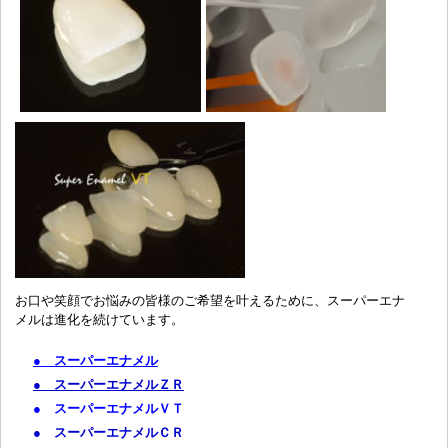
お口や笑顔でお悩みの皆様のご希望を叶えるために、スーパーエナ
メルは進化を続けています。
● スーパーエナメル
● スーパーエナメルＺＲ
● スーパーエナメルＶＴ
● スーパーエナメルＣＲ