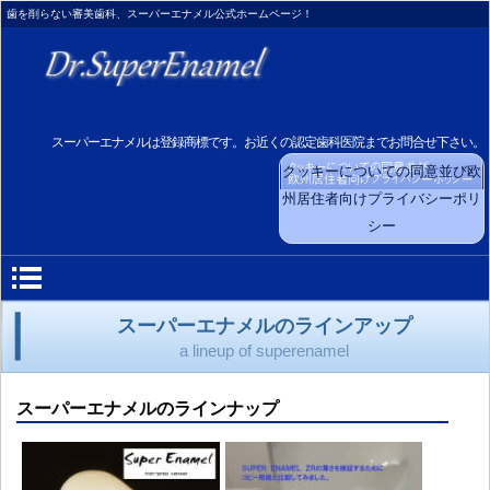
歯を削らない審美歯科、スーパーエナメル公式ホームページ！
スーパーエナメルは登録商標です。お近くの認定歯科医院までお問合せ下さい。
クッキーについての同意並び欧
州居住者向けプライバシーポリ
シー
スーパーエナメルのラインアップ
a lineup of superenamel
スーパーエナメルのラインナップ